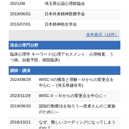
2021/08
埼玉県公認心理師協会
2019/06/01
日本外来精神医療学会
2015/07/01
日本精神衛生学会
全件表示（12件）
現在の専門分野
臨床心理学 キーワード(心理アセスメント、心理検査、う
つ病、自殺予防、病院臨床)
講師・講演
2024/08/29
WISC-Vの構造と理解～Ⅳからの変更点を
中心に～ (埼玉県越谷市)
2023/11/29
WISC-V ～Ⅳからの変更点を中心に～
2019/08/20
認知行動療法を知ろう―患者さんのご家族
のために―
2018/10/21
なぜ、難しいコーディングになってしまう
のか？