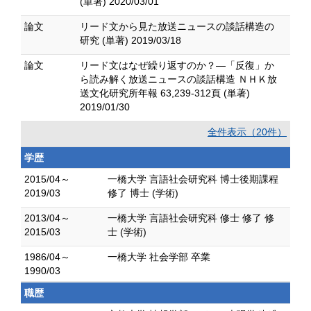
(単著) 2020/03/01
論文
リード文から見た放送ニュースの談話構造の
研究 (単著) 2019/03/18
論文
リード文はなぜ繰り返すのか？―「反復」か
ら読み解く放送ニュースの談話構造 ＮＨＫ放
送文化研究所年報 63,239-312頁 (単著)
2019/01/30
全件表示（20件）
学歴
2015/04～
一橋大学 言語社会研究科 博士後期課程
2019/03
修了 博士 (学術)
2013/04～
一橋大学 言語社会研究科 修士 修了 修
2015/03
士 (学術)
1986/04～
一橋大学 社会学部 卒業
1990/03
職歴