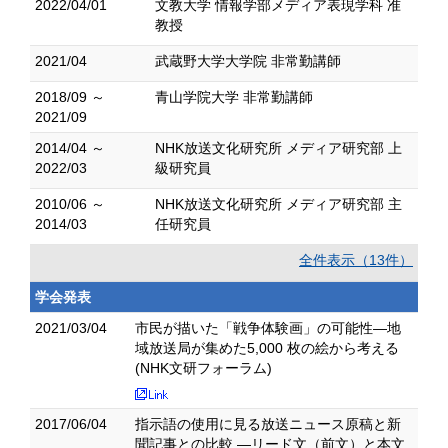
2022/04/01
文教大学 情報学部メディア表現学科 准
教授
2021/04
武蔵野大学大学院 非常勤講師
2018/09 ～
青山学院大学 非常勤講師
2021/09
2014/04 ～
NHK放送文化研究所 メディア研究部 上
2022/03
級研究員
2010/06 ～
NHK放送文化研究所 メディア研究部 主
2014/03
任研究員
全件表示（13件）
学会発表
2021/03/04
市民が描いた「戦争体験画」の可能性―地
域放送局が集めた5,000 枚の絵から考える
(NHK文研フォーラム)
2017/06/04
指示語の使用に見る放送ニュース原稿と新
聞記事との比較 ―リード文（前文）と本文