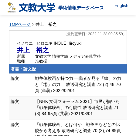
English
学術情報データベース
TOPページ
> 井上 裕之
（最終更新日 : 2022-11-28 00:35:59）
イノウエ ヒロユキ
INOUE Hiroyuki
井上 裕之
所属
文教大学 情報学部 メディア表現学科
職種
准教授
著書・論文歴
論文
戦争体験画が持つ力 ―識者が見る「絵」の力
と「場」の力— 放送研究と調査 72 (2),48-70
頁 (単著) 2022/02/01
論文
【NHK 文研フォーラム 2021】市民が描いた
「戦争体験画」の可能性 放送研究と調査 71
(8),84-95頁 (共著) 2021/08/01
論文
「戦争体験画」とは何か―戦争画などとの比
較から考える 放送研究と調査 70 (3),74-89頁