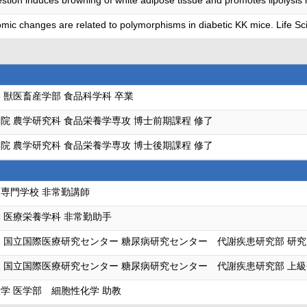
gestion induces browning of white adipose tissue and promotes lipolysi
omic changes are related to polymorphisms in diabetic KK mice. Life S
 獣医畜産学部 食品科学科 卒業
院 農学研究科 食品栄養学専攻 博士前期課程 修了
院 農学研究科 食品栄養学専攻 博士後期課程 修了
専門学校 非常勤講師
 医療栄養学科 非常勤助手
 国立国際医療研究センター 糖尿病研究センター 代謝疾患研究部 研究
 国立国際医療研究センター 糖尿病研究センター 代謝疾患研究部 上
学 医学部 細胞性化学 助教