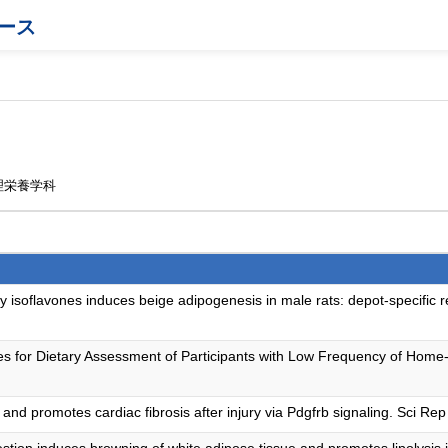
ース
理栄養学科
oy isoflavones induces beige adipogenesis in male rats: depot-specific r
ges for Dietary Assessment of Participants with Low Frequency of Home
n and promotes cardiac fibrosis after injury via Pdgfrb signaling. Sci 