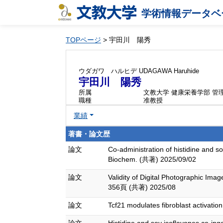
学術情報データベ
TOPページ
> 宇田川 陽秀
ウダガワ ハルヒデ
UDAGAWA Haruhide
宇田川 陽秀
所属
文教大学 健康栄養学部 管
職種
准教授
業績
著書・論文歴
論文
Co-administration of histidine and s
Biochem. (共著) 2025/09/02
論文
Validity of Digital Photographic Ima
356頁 (共著) 2025/08
論文
Tcf21 modulates fibroblast activatio