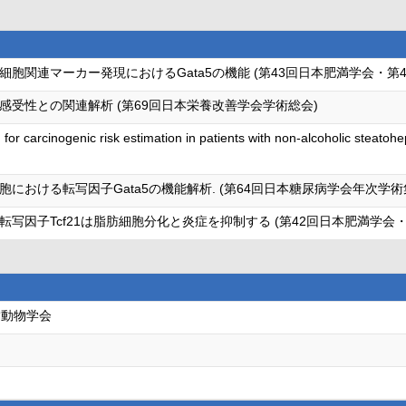
胞関連マーカー発現におけるGata5の機能 (第43回日本肥満学会・第
受性との関連解析 (第69回日本栄養改善学会学術総会)
 for carcinogenic risk estimation in patients with non-alcoholic steatoh
における転写因子Gata5の機能解析. (第64回日本糖尿病学会年次学術
写因子Tcf21は脂肪細胞分化と炎症を抑制する (第42回日本肥満学会・
満動物学会