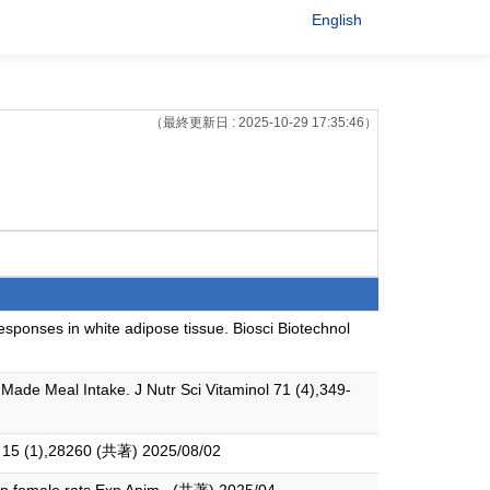
English
（最終更新日 : 2025-10-29 17:35:46）
esponses in white adipose tissue. Biosci Biotechnol
-Made Meal Intake. J Nutr Sci Vitaminol 71 (4),349-
Rep 15 (1),28260 (共著) 2025/08/02