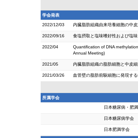
学会発表
2022/12/03
内臓脂肪組織由来培養細胞の中皮細
2022/09/16
食塩摂取と塩味嗜好性および塩味感
2022/04
Quantification of DNA methylation
Annual Meeting)
2021/05
内臓脂肪組織の脂肪細胞と中皮細胞
2021/03/26
血管壁の脂肪前駆細胞に発現する転
所属学会
日本糖尿病・肥
日本糖尿病学会
日本肥満学会