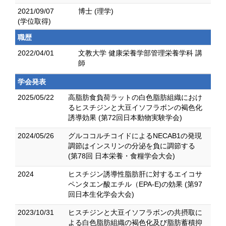
2021/09/07
博士 (理学)
(学位取得)
職歴
2022/04/01
文教大学 健康栄養学部管理栄養学科 講
師
学会発表
2025/05/22
高脂肪食負荷ラットの白色脂肪組織におけ
るヒスチジンと大豆イソフラボンの褐色化
誘導効果 (第72回日本動物実験学会)
2024/05/26
グルココルチコイドによるNECAB1の発現
調節はインスリンの分泌を負に調節する
(第78回 日本栄養・食糧学会大会)
2024
ヒスチジン誘導性脂肪肝に対するエイコサ
ペンタエン酸エチル（EPA-E)の効果 (第97
回日本生化学会大会)
2023/10/31
ヒスチジンと大豆イソフラボンの共摂取に
よる白色脂肪組織の褐色化及び脂肪蓄積抑