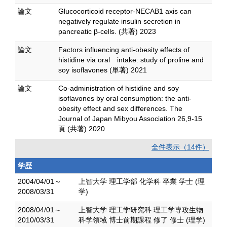
論文
Glucocorticoid receptor-NECAB1 axis can
negatively regulate insulin secretion in
pancreatic β-cells. (共著) 2023
論文
Factors influencing anti-obesity effects of
histidine via oral intake: study of proline and
soy isoflavones (単著) 2021
論文
Co-administration of histidine and soy
isoflavones by oral consumption: the anti-
obesity effect and sex differences. The
Journal of Japan Mibyou Association 26,9-15
頁 (共著) 2020
全件表示（14件）
学歴
2004/04/01～
上智大学 理工学部 化学科 卒業 学士 (理
2008/03/31
学)
2008/04/01～
上智大学 理工学研究科 理工学専攻生物
2010/03/31
科学領域 博士前期課程 修了 修士 (理学)