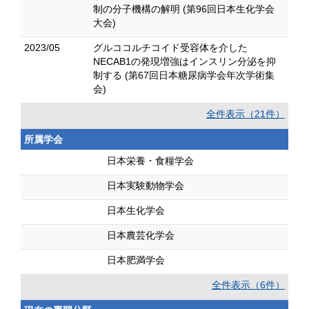
制の分子機構の解明 (第96回日本生化学会
大会)
2023/05
グルココルチコイド受容体を介した
NECAB1の発現増強はインスリン分泌を抑
制する (第67回日本糖尿病学会年次学術集
会)
全件表示（21件）
所属学会
日本栄養・食糧学会
日本実験動物学会
日本生化学会
日本農芸化学会
日本肥満学会
全件表示（6件）