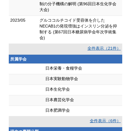
制の分子機構の解明 (第96回日本生化学会
大会)
2023/05
グルココルチコイド受容体を介した
NECAB1の発現増強はインスリン分泌を抑
制する (第67回日本糖尿病学会年次学術集
会)
全件表示（21件）
所属学会
日本栄養・食糧学会
日本実験動物学会
日本生化学会
日本農芸化学会
日本肥満学会
全件表示（6件）