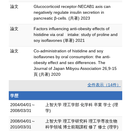
論文
Glucocorticoid receptor-NECAB1 axis can
negatively regulate insulin secretion in
pancreatic β-cells. (共著) 2023
論文
Factors influencing anti-obesity effects of
histidine via oral intake: study of proline and
soy isoflavones (単著) 2021
論文
Co-administration of histidine and soy
isoflavones by oral consumption: the anti-
obesity effect and sex differences. The
Journal of Japan Mibyou Association 26,9-15
頁 (共著) 2020
全件表示（14件）
学歴
2004/04/01～
上智大学 理工学部 化学科 卒業 学士 (理
2008/03/31
学)
2008/04/01～
上智大学 理工学研究科 理工学専攻生物
2010/03/31
科学領域 博士前期課程 修了 修士 (理学)