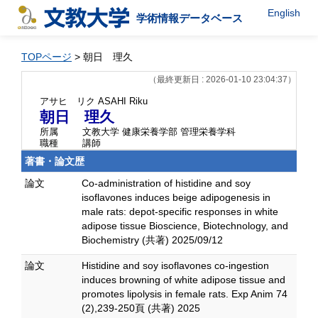
English
学術情報データベース
TOPページ
> 朝日 理久
（最終更新日 : 2026-01-10 23:04:37）
アサヒ リク
ASAHI Riku
朝日 理久
所属
文教大学 健康栄養学部 管理栄養学科
職種
講師
著書・論文歴
論文
Co-administration of histidine and soy
isoflavones induces beige adipogenesis in
male rats: depot-specific responses in white
adipose tissue Bioscience, Biotechnology, and
Biochemistry (共著) 2025/09/12
論文
Histidine and soy isoflavones co-ingestion
induces browning of white adipose tissue and
promotes lipolysis in female rats. Exp Anim 74
(2),239-250頁 (共著) 2025