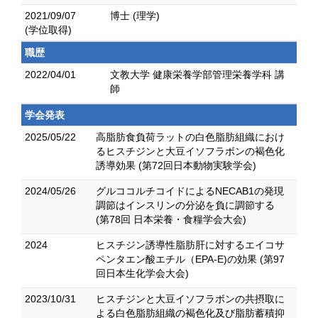
2021/09/07
博士 (理学)
(学位取得)
職歴
2022/04/01
文教大学 健康栄養学部管理栄養学科 講
師
学会発表
2025/05/22
高脂肪食負荷ラットの白色脂肪組織におけ
るヒスチジンと大豆イソフラボンの褐色化
誘導効果 (第72回日本動物実験学会)
2024/05/26
グルココルチコイドによるNECAB1の発現
調節はインスリンの分泌を負に調節する
(第78回 日本栄養・食糧学会大会)
2024
ヒスチジン誘導性脂肪肝に対するエイコサ
ペンタエン酸エチル（EPA-E)の効果 (第97
回日本生化学会大会)
2023/10/31
ヒスチジンと大豆イソフラボンの共摂取に
よる白色脂肪組織の褐色化及び脂肪蓄積抑