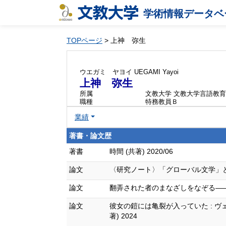
学術情報データベ
TOPページ
> 上神 弥生
ウエガミ ヤヨイ
UEGAMI Yayoi
上神 弥生
所属
文教大学 文教大学言語教
職種
特務教員Ｂ
業績
著書・論文歴
著書
時間 (共著) 2020/06
論文
〈研究ノート〉「グローバル文学」とは何か 津
論文
翻弄された者のまなざしをなぞる——ユゼフ・
論文
彼女の鎧には亀裂が入っていた : ヴ
著) 2024