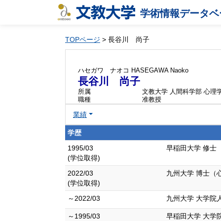
学術情報データベ
TOPページ
> 長谷川 尚子
ハセガワ ナオコ
HASEGAWA Naoko
長谷川 尚子
所属
文教大学 人間科学部 心理
職種
准教授
業績
学歴
1995/03
早稲田大学 修士
(学位取得)
2022/03
九州大学 博士（
(学位取得)
～2022/03
九州大学 大学院
～1995/03
早稲田大学 大学