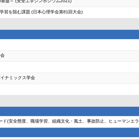
盤～ (安全工学シンポジウム2021)
習を阻む課題 (日本心理学会第81回大会)
会
学会
ダイナミックス学会
ワード(安全態度、職場学習、組織文化・風土、事故防止、ヒューマンエラ