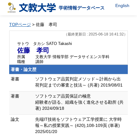
English
学術情報データベース
TOPページ
> 佐藤 孝司
（最終更新日 : 2025-06-18 16:41:32）
サトウ タカシ
SATO Takashi
佐藤 孝司
所属
文教大学 情報学部 データサイエンス学科
職種
講師
著書・論文歴
著書
ソフトウェア品質判定メソッド～計画から出
荷判定までの審査と技法～ (共著) 2019/08/01
著書
ソフトウェア品質保証の極意
経験者が語る、組織を強く進化させる勘所 (共
著) 2024/09/18
論文
先端IT技術をソフトウェア工学授業に 大学時
報～私の授業実践～ (420),108-109頁 (単著)
2025/01/20