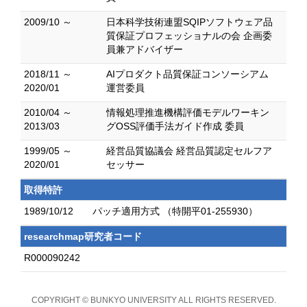
2009/10 ～
日本科学技術連盟SQIPソフトウェア品
質保証プロフェッショナルの会 企画委
員兼アドバイザー
2018/11 ～
AIプロダクト品質保証コンソーシアム
2020/01
運営委員
2010/04 ～
情報処理推進機構評価モデルワーキン
2013/03
グOSS評価手法ガイド作成 委員
1999/05 ～
経営品質協議会 経営品質認定セルフア
2020/01
セッサー
取得特許
1989/10/12
パッチ適用方式 （特開平01-255930）
researchmap研究者コード
R000090242
COPYRIGHT © BUNKYO UNIVERSITY ALL RIGHTS RESERVED.