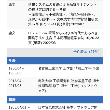
論文
情報システムの変遷による品質マネジメント
の在り方に関する一考察
～確実性から不確実性へ、演繹から帰納へ、
規律から自律へ～ 文教大学情報学部情報研究
第67号 (67),25-41頁 (単著) 2023/07
論文
ITシステムの変遷からみたDX時代のあるべき
開発手法の提言 日本応用情報学会誌 16,26-33
頁 (単著) 2022/03
全件表示（27件）
学歴
1980/04～
名古屋工業大学 工学部 情報工学科 卒業
1985/03
2015/04～
鳥取大学 工学研究科 社会基盤工学 博士
2017/03
後期課程 修了 博士〈工学） (ソフトウ
ェア)
職歴
1985/04/01 ～
日本電気株式会社 基本ソフトウェア開