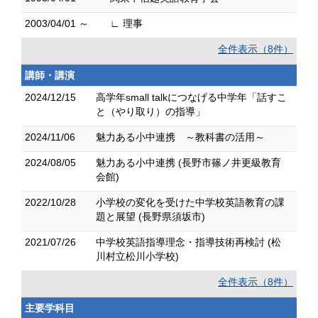
2003/04/01 ～
∟ 理事
全件表示（8件）
講師・講演
2024/12/15
高学年small talkにつなげる中学年「話すこ
と（やり取り）の指導」
2024/11/06
魅力ある小中連携 ～教科書の活用～
2024/08/05
魅力ある小中連携 (長野市篠ノ井更級教育
会館)
2022/10/28
小学校の変化を受けた中学校英語教育の課
題と展望 (長野県須坂市)
2021/07/26
中学校英語指導理念・指導技術再検討 (松
川村立松川小学校)
全件表示（8件）
主要学科目