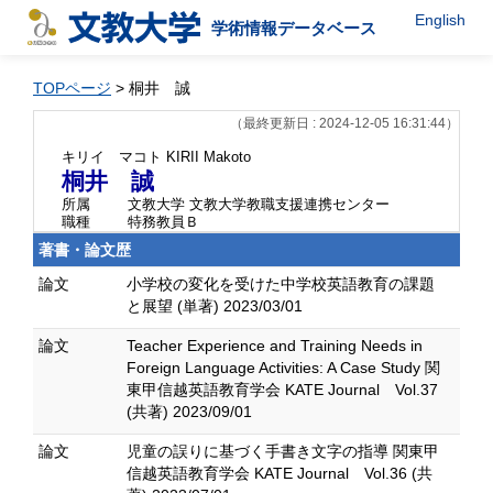
English
学術情報データベース
TOPページ
> 桐井 誠
（最終更新日 : 2024-12-05 16:31:44）
キリイ マコト
KIRII Makoto
桐井 誠
所属
文教大学 文教大学教職支援連携センター
職種
特務教員Ｂ
著書・論文歴
論文
小学校の変化を受けた中学校英語教育の課題
と展望 (単著) 2023/03/01
論文
Teacher Experience and Training Needs in
Foreign Language Activities: A Case Study 関
東甲信越英語教育学会 KATE Journal Vol.37
(共著) 2023/09/01
論文
児童の誤りに基づく手書き文字の指導 関東甲
信越英語教育学会 KATE Journal Vol.36 (共