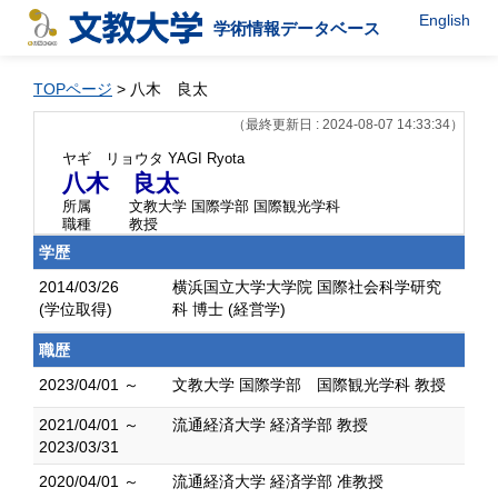
English
学術情報データベース
TOPページ
> 八木 良太
（最終更新日 : 2024-08-07 14:33:34）
ヤギ リョウタ
YAGI Ryota
八木 良太
所属
文教大学 国際学部 国際観光学科
職種
教授
学歴
2014/03/26
横浜国立大学大学院 国際社会科学研究
(学位取得)
科 博士 (経営学)
職歴
2023/04/01 ～
文教大学 国際学部 国際観光学科 教授
2021/04/01 ～
流通経済大学 経済学部 教授
2023/03/31
2020/04/01 ～
流通経済大学 経済学部 准教授