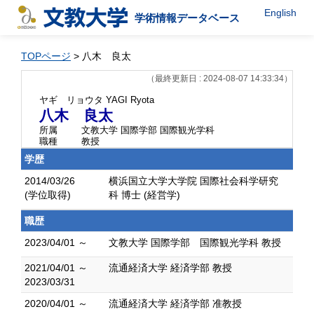
English
学術情報データベース
TOPページ
> 八木 良太
（最終更新日 : 2024-08-07 14:33:34）
ヤギ リョウタ
YAGI Ryota
八木 良太
所属
文教大学 国際学部 国際観光学科
職種
教授
学歴
2014/03/26
横浜国立大学大学院 国際社会科学研究
(学位取得)
科 博士 (経営学)
職歴
2023/04/01 ～
文教大学 国際学部 国際観光学科 教授
2021/04/01 ～
流通経済大学 経済学部 教授
2023/03/31
2020/04/01 ～
流通経済大学 経済学部 准教授