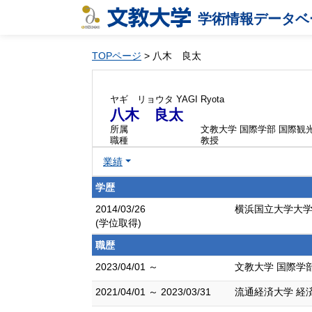
学術情報データベ
TOPページ
> 八木 良太
ヤギ リョウタ
YAGI Ryota
八木 良太
所属
文教大学 国際学部 国際観
職種
教授
業績
学歴
2014/03/26
横浜国立大学大学院
(学位取得)
職歴
2023/04/01 ～
文教大学 国際学
2021/04/01 ～ 2023/03/31
流通経済大学 経