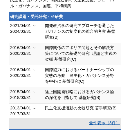
民主化、ガバナンス、開発政治学, 民主化支援、グローバ
ル・ガバナンス、国連、平和構築
研究課題・受託研究・科研費
2021/04/01 ～
開発政治学の研究アプローチを通じた
2024/03/31
ガバナンスの制度化の総合的考察 基盤
研究(B)
2016/04/01 ～
国際関係のアポリア問題とその解決方
2020/03/31
策についての基礎的研究- 理論と実践の
架橋 基盤研究(C)
2016/04/01 ～
国際協力におけるパートナーシップの
2020/03/31
実態の考察―民主化・ガバナンス分野
を中心に 基盤研究(C)
2015/04/01 ～
途上国開発戦略におけるガバナンス論
2018/03/31
の深化を目指して 基盤研究(B)
2013/04/01 ～
民主化支援活動の比較研究 若手研究(B)
2017/03/31
全件表示（8件）