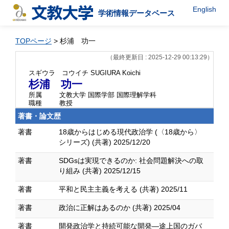
English
学術情報データベース
TOPページ
> 杉浦 功一
（最終更新日 : 2025-12-29 00:13:29）
スギウラ コウイチ
SUGIURA Koichi
杉浦 功一
所属
文教大学 国際学部 国際理解学科
職種
教授
著書・論文歴
著書
18歳からはじめる現代政治学 (〈18歳から〉
シリーズ) (共著) 2025/12/20
著書
SDGsは実現できるのか: 社会問題解決への取
り組み (共著) 2025/12/15
著書
平和と民主主義を考える (共著) 2025/11
著書
政治に正解はあるのか (共著) 2025/04
著書
開発政治学と持続可能な開発―途上国のガバ