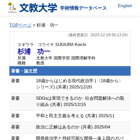
English
学術情報データベース
TOPページ
> 杉浦 功一
（最終更新日 : 2025-12-29 00:13:29）
スギウラ コウイチ
SUGIURA Koichi
杉浦 功一
所属
文教大学 国際学部 国際理解学科
職種
教授
著書・論文歴
著書
18歳からはじめる現代政治学 (〈18歳から〉
シリーズ) (共著) 2025/12/20
著書
SDGsは実現できるのか: 社会問題解決への取
り組み (共著) 2025/12/15
著書
平和と民主主義を考える (共著) 2025/11
著書
政治に正解はあるのか (共著) 2025/04
著書
開発政治学と持続可能な開発―途上国のガバ