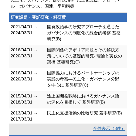
民主化、ガバナンス、開発政治学, 民主化支援、グローバ
ル・ガバナンス、国連、平和構築
研究課題・受託研究・科研費
2021/04/01 ～
開発政治学の研究アプローチを通じた
2024/03/31
ガバナンスの制度化の総合的考察 基盤
研究(B)
2016/04/01 ～
国際関係のアポリア問題とその解決方
2020/03/31
策についての基礎的研究- 理論と実践の
架橋 基盤研究(C)
2016/04/01 ～
国際協力におけるパートナーシップの
2020/03/31
実態の考察―民主化・ガバナンス分野
を中心に 基盤研究(C)
2015/04/01 ～
途上国開発戦略におけるガバナンス論
2018/03/31
の深化を目指して 基盤研究(B)
2013/04/01 ～
民主化支援活動の比較研究 若手研究(B)
2017/03/31
全件表示（8件）