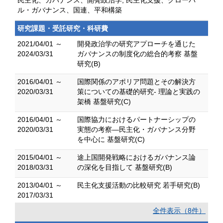
民主化、ガバナンス、開発政治学, 民主化支援、グローバ
ル・ガバナンス、国連、平和構築
研究課題・受託研究・科研費
2021/04/01 ～
開発政治学の研究アプローチを通じた
2024/03/31
ガバナンスの制度化の総合的考察 基盤
研究(B)
2016/04/01 ～
国際関係のアポリア問題とその解決方
2020/03/31
策についての基礎的研究- 理論と実践の
架橋 基盤研究(C)
2016/04/01 ～
国際協力におけるパートナーシップの
2020/03/31
実態の考察―民主化・ガバナンス分野
を中心に 基盤研究(C)
2015/04/01 ～
途上国開発戦略におけるガバナンス論
2018/03/31
の深化を目指して 基盤研究(B)
2013/04/01 ～
民主化支援活動の比較研究 若手研究(B)
2017/03/31
全件表示（8件）