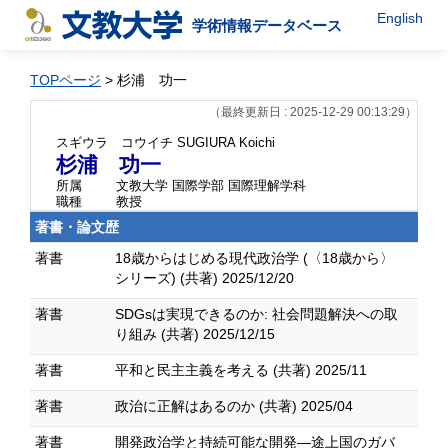
English
学術情報データベース
TOPページ
> 杉浦 功一
（最終更新日 : 2025-12-29 00:13:29）
スギウラ コウイチ
SUGIURA Koichi
杉浦 功一
所属
文教大学 国際学部 国際理解学科
職種
教授
著書・論文歴
著書
18歳からはじめる現代政治学 (〈18歳から〉
シリーズ) (共著) 2025/12/20
著書
SDGsは実現できるのか: 社会問題解決への取
り組み (共著) 2025/12/15
著書
平和と民主主義を考える (共著) 2025/11
著書
政治に正解はあるのか (共著) 2025/04
著書
開発政治学と持続可能な開発―途上国のガバ