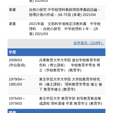
著) 2025/03
著書
自然の探究 中学校理科教師用指導書総説編－
指導計画の作成－,66-75頁 (単著) 2021/04
著書
2021年版 文部科学省検定済教科書 中学校
理科 －自然の探究 中学校理科１年－ (共
著) 2021/03
全件表示（124件）
学歴
2008/03
兵庫教育大学大学院 連合学校教育学研
(学位取得)
究科（博士課程） 学校教育学専攻 博
士（学校教育学） (教育学)
1979/04～
東京学芸大学大学院 大学院教育学研究
1981/03
科（修士課程） 理科教育学専攻 修士 修
了 教育学修士 (教育学)
1975/04～
東京学芸大学 教育学部 初等教育教員養
1979/03
成課程 理科選修 卒業 教育学士 (教育学)
職歴