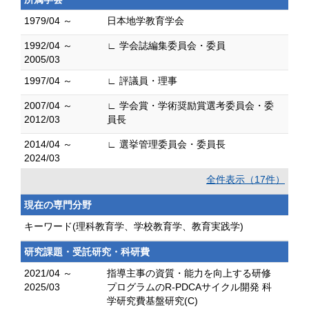
1979/04 ～
日本地学教育学会
1992/04 ～
∟ 学会誌編集委員会・委員
2005/03
1997/04 ～
∟ 評議員・理事
2007/04 ～
∟ 学会賞・学術奨励賞選考委員会・委
2012/03
員長
2014/04 ～
∟ 選挙管理委員会・委員長
2024/03
全件表示（17件）
現在の専門分野
キーワード(理科教育学、学校教育学、教育実践学)
研究課題・受託研究・科研費
2021/04 ～
指導主事の資質・能力を向上する研修
2025/03
プログラムのR-PDCAサイクル開発 科
学研究費基盤研究(C)