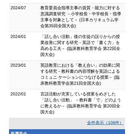
2024/07
教育委員会指導主事の資質・能力に対する
意識調査研究 －小学校長・中学校長・指導
主事を対象として－ (日本カリキュラム学
会第35回全国大会)
2024/01
「話し合い活動」後の生徒の誤りからの授
業改善に関する研究－英語で「書く力」を
高める工夫－ (臨床教科教育学会 第22回全
国大会)
2023/01
英語教育における「教え合い」の効果に関
する研究－教科書の内容理解を英語による
コミュニ ケーションにつなげる授業－ (臨
床教科教育学会第21回全国大会)
2022/01
言語活動が充実している授業をめざした
「話し合い活動」 －教科書「で」どのよう
に教えるか－ (臨床教科教育学会 第20回全
国大会)
全件表示（108件）
所属学会