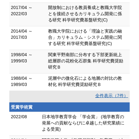
2017/04 ～
開放制における教員養成と教職大学院
2022/03
とを接続させるカリキュラム開発に係
る研究 科学研究費基盤研究(C)
2014/04 ～
教職大学院における「理論と実践の融
2017/03
合」カリキュラム・システム開発に関
する研究 科学研究費基盤研究(C)
1998/04 ～
関東平野南部に分布する下部更新統上
1999/03
総層群の花粉化石群集 科学研究費奨励
研究Ｂ
1988/04 ～
泥層中の微化石による地層の対比の教
1989/03
材化 科学研究費奨励研究Ｂ
全件表示（7件）
受賞学術賞
2022/08
日本地学教育学会 「学会賞」 (地学教育の
発展への貢献ならびに卓越した研究業績に
よる受賞)