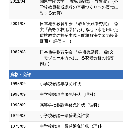
2011/04
関東学院大学 「教職員顕彰・教育賞」 (小
学校教員養成課程の基盤づくりへの貢献に
対する受賞)
2001/08
日本地学教育学会 「教育実践優秀賞」 (論
文「高等学校地学における地下水を用いた
環境教育の授業実践－問題解決学習の授業
展開と 評価－」)
1982/08
日本地学教育学会 「学術奨励賞」 (論文
「モジュール方式による花粉分析の指導
例」)
資格・免許
1995/09
小学校教諭専修免許状
1995/09
中学校教諭専修免許状（理科）
1995/09
高等学校教諭専修免許状（理科）
1979/03
小学校教諭一級普通免許状
1979/03
中学校教諭一級普通免許状（理科）