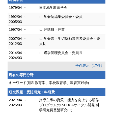
1979/04 ～
日本地学教育学会
1992/04 ～
∟ 学会誌編集委員会・委員
2005/03
1997/04 ～
∟ 評議員・理事
2007/04 ～
∟ 学会賞・学術奨励賞選考委員会・委
2012/03
員長
2014/04 ～
∟ 選挙管理委員会・委員長
2024/03
全件表示（17件）
現在の専門分野
キーワード(理科教育学、学校教育学、教育実践学)
研究課題・受託研究・科研費
2021/04 ～
指導主事の資質・能力を向上する研修
2025/03
プログラムのR-PDCAサイクル開発 科
学研究費基盤研究(C)