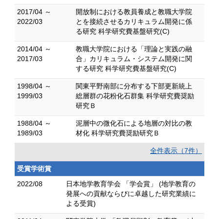
2017/04 ～
開放制における教員養成と教職大学院
2022/03
とを接続させるカリキュラム開発に係
る研究 科学研究費基盤研究(C)
2014/04 ～
教職大学院における「理論と実践の融
2017/03
合」カリキュラム・システム開発に関
する研究 科学研究費基盤研究(C)
1998/04 ～
関東平野南部に分布する下部更新統上
1999/03
総層群の花粉化石群集 科学研究費奨励
研究Ｂ
1988/04 ～
泥層中の微化石による地層の対比の教
1989/03
材化 科学研究費奨励研究Ｂ
全件表示（7件）
受賞学術賞
2022/08
日本地学教育学会 「学会賞」 (地学教育の
発展への貢献ならびに卓越した研究業績に
よる受賞)