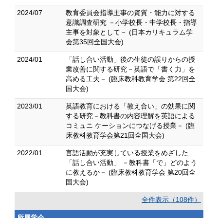
2024/07
教育委員会指導主事の資質・能力に対する
意識調査研究 －小学校長・中学校長・指導
主事を対象として－ (日本カリキュラム学
会第35回全国大会)
2024/01
「話し合い活動」後の生徒の誤りからの授
業改善に関する研究－英語で「書く力」を
高める工夫－ (臨床教科教育学会 第22回全
国大会)
2023/01
英語教育における「教え合い」の効果に関
する研究－教科書の内容理解を英語による
コミュニ ケーションにつなげる授業－ (臨
床教科教育学会第21回全国大会)
2022/01
言語活動が充実している授業をめざした
「話し合い活動」 －教科書「で」どのよう
に教えるか－ (臨床教科教育学会 第20回全
国大会)
全件表示（108件）
所属学会