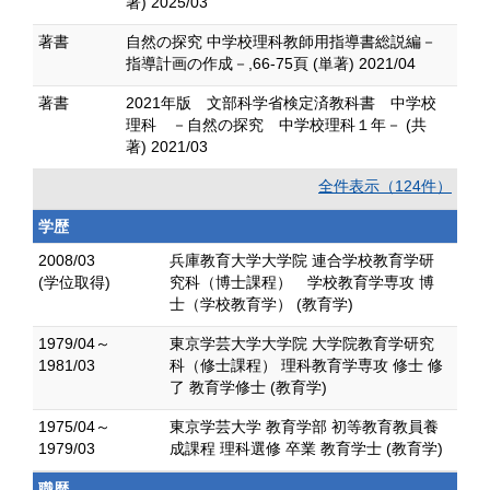
著) 2025/03
著書
自然の探究 中学校理科教師用指導書総説編－
指導計画の作成－,66-75頁 (単著) 2021/04
著書
2021年版 文部科学省検定済教科書 中学校
理科 －自然の探究 中学校理科１年－ (共
著) 2021/03
全件表示（124件）
学歴
2008/03
兵庫教育大学大学院 連合学校教育学研
(学位取得)
究科（博士課程） 学校教育学専攻 博
士（学校教育学） (教育学)
1979/04～
東京学芸大学大学院 大学院教育学研究
1981/03
科（修士課程） 理科教育学専攻 修士 修
了 教育学修士 (教育学)
1975/04～
東京学芸大学 教育学部 初等教育教員養
1979/03
成課程 理科選修 卒業 教育学士 (教育学)
職歴