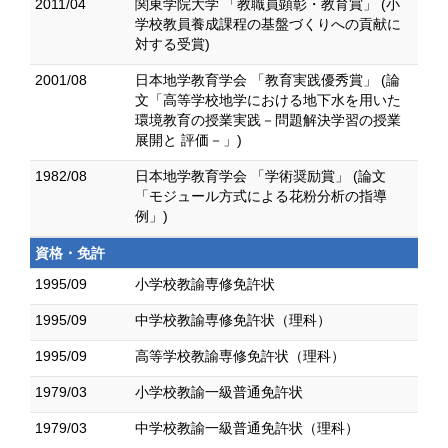
2011/04
関東学院大学 「教職員顕彰・教育賞」 (小
学校教員養成課程の基盤づくりへの貢献に
対する受賞)
2001/08
日本地学教育学会 「教育実践優秀賞」 (論
文「高等学校地学における地下水を用いた
環境教育の授業実践－問題解決学習の授業
展開と 評価－」)
1982/08
日本地学教育学会 「学術奨励賞」 (論文
「モジュール方式による花粉分析の指導
例」)
資格・免許
1995/09
小学校教諭専修免許状
1995/09
中学校教諭専修免許状（理科）
1995/09
高等学校教諭専修免許状（理科）
1979/03
小学校教諭一級普通免許状
1979/03
中学校教諭一級普通免許状（理科）