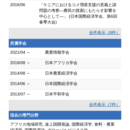
2016/06
「ケニアにおけるコメ増産支援の意義と諸
問題の考察―農民の貧困にもたらす影響を
中心として―」 (日本国際経済学会、第6回
春季大会)
全件表示（8件）
所属学会
2021/04 ～
農業情報学会
2018/08 ～
日本アフリカ学会
2014/08 ～
日本農業経済学会
2014/06 ～
日本国際経済学会
2013/07 ～
日本平和学会
全件表示（7件）
現在の専門分野
アフリカ地域研究, 途上国開発論, 国際経済学, 食料・農業