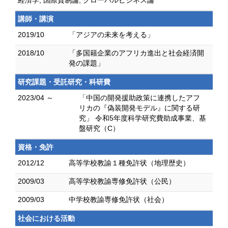
経済学, 国際貿易論, グローバルビジネス論
講師・講演
2019/10
「アジアの未来を考える」
2018/10
「多国籍企業のアフリカ進出と社会経済開
発の課題」
研究課題・受託研究・科研費
2023/04 ～
「中国の開発援助政策に連携したアフ
リカの『偽装開発モデル』に関する研
究」 令和5年度科学研究費助成事業、基
盤研究（C）
資格・免許
2012/12
高等学校教諭１種免許状（地理歴史）
2009/03
高等学校教諭専修免許状（公民）
2009/03
中学校教諭専修免許状（社会）
社会における活動