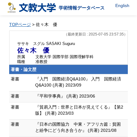
English
学術情報データベース
TOPページ
> 佐々木 優
（最終更新日 : 2025-07-05 23:57:35）
ササキ スグル
SASAKI Suguru
佐々木 優
所属
文教大学 国際学部 国際理解学科
職種
准教授
著書・論文歴
著書
『入門 国際経済Q&A100』 入門 国際経済
Q&A100 (共著) 2023/09
著書
『平和学事典』 (共著) 2023/06
著書
『貿易入門：世界と日本が見えてくる』【第2
版】 (共著) 2023/03
著書
『日本の国際協力 中東・アフリカ篇：貧困
と紛争にどう向き合うか』 (共著) 2021/08