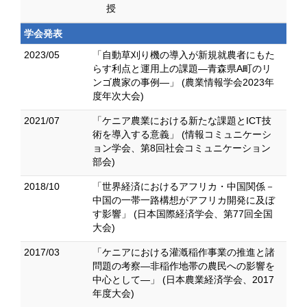
授
学会発表
2023/05
「自動草刈り機の導入が新規就農者にもた
らす利点と運用上の課題―青森県A町のリ
ンゴ農家の事例―」 (農業情報学会2023年
度年次大会)
2021/07
「ケニア農業における新たな課題とICT技
術を導入する意義」 (情報コミュニケーシ
ョン学会、第8回社会コミュニケーション
部会)
2018/10
「世界経済におけるアフリカ・中国関係－
中国の一帯一路構想がアフリカ開発に及ぼ
す影響」 (日本国際経済学会、第77回全国
大会)
2017/03
「ケニアにおける灌漑稲作事業の推進と諸
問題の考察―非稲作地帯の農民への影響を
中心として―」 (日本農業経済学会、2017
年度大会)