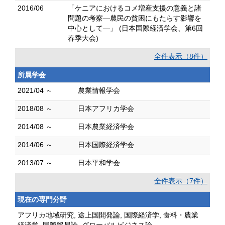
2016/06
「ケニアにおけるコメ増産支援の意義と諸
問題の考察―農民の貧困にもたらす影響を
中心として―」 (日本国際経済学会、第6回
春季大会)
全件表示（8件）
所属学会
2021/04 ～
農業情報学会
2018/08 ～
日本アフリカ学会
2014/08 ～
日本農業経済学会
2014/06 ～
日本国際経済学会
2013/07 ～
日本平和学会
全件表示（7件）
現在の専門分野
アフリカ地域研究, 途上国開発論, 国際経済学, 食料・農業