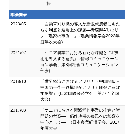
授
学会発表
2023/05
「自動草刈り機の導入が新規就農者にもた
らす利点と運用上の課題―青森県A町のリ
ンゴ農家の事例―」 (農業情報学会2023年
度年次大会)
2021/07
「ケニア農業における新たな課題とICT技
術を導入する意義」 (情報コミュニケーシ
ョン学会、第8回社会コミュニケーション
部会)
2018/10
「世界経済におけるアフリカ・中国関係－
中国の一帯一路構想がアフリカ開発に及ぼ
す影響」 (日本国際経済学会、第77回全国
大会)
2017/03
「ケニアにおける灌漑稲作事業の推進と諸
問題の考察―非稲作地帯の農民への影響を
中心として―」 (日本農業経済学会、2017
年度大会)