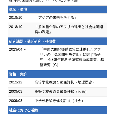
経済学, 国際貿易論, グローバルビジネス論
講師・講演
2019/10
「アジアの未来を考える」
2018/10
「多国籍企業のアフリカ進出と社会経済開
発の課題」
研究課題・受託研究・科研費
2023/04 ～
「中国の開発援助政策に連携したアフ
リカの『偽装開発モデル』に関する研
究」 令和5年度科学研究費助成事業、基
盤研究（C）
資格・免許
2012/12
高等学校教諭１種免許状（地理歴史）
2009/03
高等学校教諭専修免許状（公民）
2009/03
中学校教諭専修免許状（社会）
社会における活動