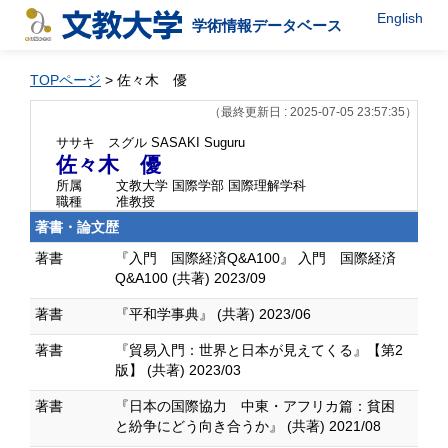
English
学術情報データベース
TOPページ
> 佐々木 優
（最終更新日 : 2025-07-05 23:57:35）
ササキ スグル
SASAKI Suguru
佐々木 優
所属
文教大学 国際学部 国際理解学科
職種
准教授
著書・論文歴
著書
『入門 国際経済Q&A100』 入門 国際経済
Q&A100 (共著) 2023/09
著書
『平和学事典』 (共著) 2023/06
著書
『貿易入門：世界と日本が見えてくる』【第2
版】 (共著) 2023/03
著書
『日本の国際協力 中東・アフリカ篇：貧困
と紛争にどう向き合うか』 (共著) 2021/08