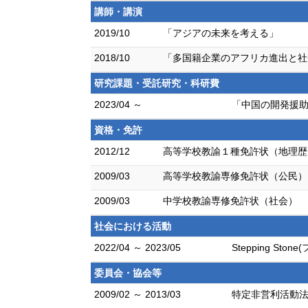
講師・講演
2019/10
「アジアの未来を考える」
2018/10
「多国籍企業のアフリカ進出と社
研究課題・受託研究・科研費
2023/04 ～
「中国の開発援助
資格・免許
2012/12
高等学校教諭１種免許状（地理歴
2009/03
高等学校教諭専修免許状（公民）
2009/03
中学校教諭専修免許状（社会）
社会における活動
2022/04 ～ 2023/05
Stepping S
委員会・協会等
2009/02 ～ 2013/03
特定非営利活動法