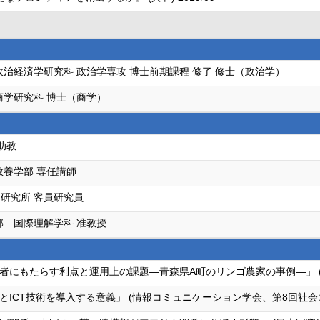
政治経済学研究科 政治学専攻 博士前期課程 修了 修士（政治学）
商学研究科 博士（商学）
助教
教養学部 専任講師
研究所 客員研究員
部 国際理解学科 准教授
にもたらす利点と運用上の課題―青森県A町のリンゴ農家の事例―」 (農
ICT技術を導入する意義」 (情報コミュニケーション学会、第8回社会