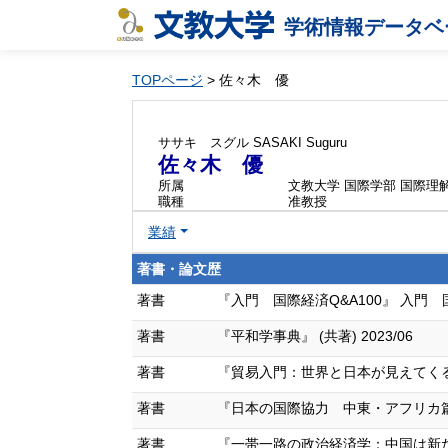
学術情報データベ
TOPページ
> 佐々木 優
ササキ スグル
SASAKI Suguru
佐々木 優
所属
文教大学 国際学部 国際理
職種
准教授
業績
著書・論文歴
著書
『入門 国際経済Q&A100』 入門 国際経
著書
『平和学事典』 (共著) 2023/06
著書
『貿易入門：世界と日本が見えてくる』【第
著書
『日本の国際協力 中東・アフリカ篇：貧
著書
『一帯一路の政治経済学：中国は新たなフ