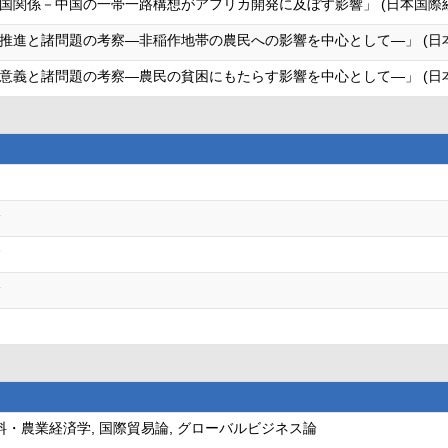
国関係－中国の一帯一路構想がアフリカ開発に及ぼす影響」 (日本国際経
推進と諸問題の考察―非稲作地帯の農民への影響を中心として―」 (日本
意義と諸問題の考察―農民の貧困にもたらす影響を中心として―」 (日
会
会
会
食料・農業経済学, 国際貿易論, グローバルビジネス論