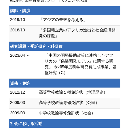
経済学, 国際貿易論, グローバルビジネス論
講師・講演
2019/10
「アジアの未来を考える」
2018/10
「多国籍企業のアフリカ進出と社会経済開
発の課題」
研究課題・受託研究・科研費
2023/04 ～
「中国の開発援助政策に連携したアフ
リカの『偽装開発モデル』に関する研
究」 令和5年度科学研究費助成事業、基
盤研究（C）
資格・免許
2012/12
高等学校教諭１種免許状（地理歴史）
2009/03
高等学校教諭専修免許状（公民）
2009/03
中学校教諭専修免許状（社会）
社会における活動