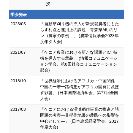
授
学会発表
2023/05
「自動草刈り機の導入が新規就農者にもた
らす利点と運用上の課題―青森県A町のリ
ンゴ農家の事例―」 (農業情報学会2023年
度年次大会)
2021/07
「ケニア農業における新たな課題とICT技
術を導入する意義」 (情報コミュニケーシ
ョン学会、第8回社会コミュニケーション
部会)
2018/10
「世界経済におけるアフリカ・中国関係－
中国の一帯一路構想がアフリカ開発に及ぼ
す影響」 (日本国際経済学会、第77回全国
大会)
2017/03
「ケニアにおける灌漑稲作事業の推進と諸
問題の考察―非稲作地帯の農民への影響を
中心として―」 (日本農業経済学会、2017
年度大会)