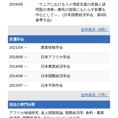
2016/06
「ケニアにおけるコメ増産支援の意義と諸
問題の考察―農民の貧困にもたらす影響を
中心として―」 (日本国際経済学会、第6回
春季大会)
全件表示（8件）
所属学会
2021/04 ～
農業情報学会
2018/08 ～
日本アフリカ学会
2014/08 ～
日本農業経済学会
2014/06 ～
日本国際経済学会
2013/07 ～
日本平和学会
全件表示（7件）
現在の専門分野
アフリカ地域研究, 途上国開発論, 国際経済学, 食料・農業