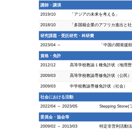
講師・講演
2019/10
「アジアの未来を考える」
2018/10
「多国籍企業のアフリカ進出と社
研究課題・受託研究・科研費
2023/04 ～
「中国の開発援助
資格・免許
2012/12
高等学校教諭１種免許状（地理歴
2009/03
高等学校教諭専修免許状（公民）
2009/03
中学校教諭専修免許状（社会）
社会における活動
2022/04 ～ 2023/05
Stepping S
委員会・協会等
2009/02 ～ 2013/03
特定非営利活動法