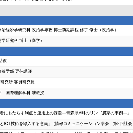
政治経済学研究科 政治学専攻 博士前期課程 修了 修士（政治学）
商学研究科 博士（商学）
助教
教養学部 専任講師
研究所 客員研究員
部 国際理解学科 准教授
にもたらす利点と運用上の課題―青森県A町のリンゴ農家の事例―」 (農
ICT技術を導入する意義」 (情報コミュニケーション学会、第8回社会