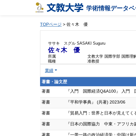
学術情報データベ
TOPページ
> 佐々木 優
ササキ スグル
SASAKI Suguru
佐々木 優
所属
文教大学 国際学部 国際理
職種
准教授
業績
著書・論文歴
著書
『入門 国際経済Q&A100』 入門 国際経
著書
『平和学事典』 (共著) 2023/06
著書
『貿易入門：世界と日本が見えてくる』【第
著書
『日本の国際協力 中東・アフリカ篇：貧
著書
『一帯一路の政治経済学：中国は新たなフ