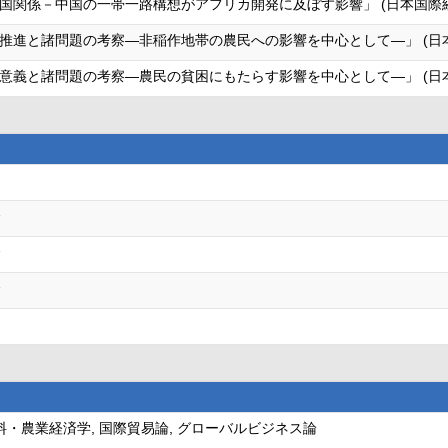
国関係－中国の一帯一路構想がアフリカ開発に及ぼす影響」 (日本国際経
推進と諸問題の考察―非稲作地帯の農民への影響を中心として―」 (日本
意義と諸問題の考察―農民の貧困にもたらす影響を中心として―」 (日
会
会
会
食料・農業経済学, 国際貿易論, グローバルビジネス論