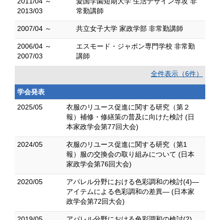
2011/04 ～
愛国学園短期大学 生活デザイン専攻 非
2013/03
常勤講師
2007/04 ～
共立女子大学 家政学部 非常勤講師
2006/04 ～
エスモード・ジャポン専門学校 非常勤
2007/03
講師
全件表示（6件）
学会発表
2025/05
衣服のリユース促進に関する研究（第２
報）補修・修繕策の普及に向けた検討 (日
本家政学会第77回大会)
2024/05
衣服のリユース促進に関する研究（第1
報）服の交換会の取り組みについて (日本
家政学会第76回大会)
2020/05
アパレル分野における色彩調和の検討(4)―
アイテムによる色彩調和の差異― (日本家
政学会第72回大会)
2019/05
アパレル分野における色彩調和の検討(2)