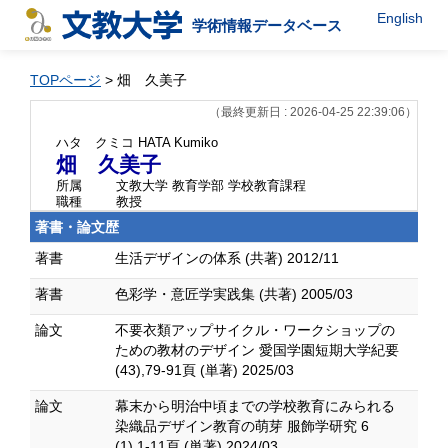
English
学術情報データベース
TOPページ
> 畑 久美子
（最終更新日 : 2026-04-25 22:39:06）
ハタ クミコ
HATA Kumiko
畑 久美子
所属
文教大学 教育学部 学校教育課程
職種
教授
著書・論文歴
著書
生活デザインの体系 (共著) 2012/11
著書
色彩学・意匠学実践集 (共著) 2005/03
論文
不要衣類アップサイクル・ワークショップの
ための教材のデザイン 愛国学園短期大学紀要
(43),79-91頁 (単著) 2025/03
論文
幕末から明治中頃までの学校教育にみられる
染織品デザイン教育の萌芽 服飾学研究 6
(1),1-11頁 (単著) 2024/03