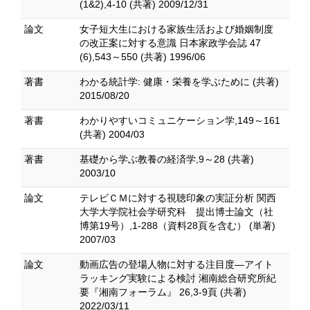
(1&2),4-10 (共著) 2009/12/31
論文
女子短大生における家族生活および婚姻制度
の改正案に対する意識 日本家政学会誌 47
(6),543～550 (共著) 1996/06
著書
わかる統計学: 健康・栄養を学ぶために (共著)
2015/08/20
著書
わかりやすいコミュニケーション学,149～161
(共著) 2004/03
著書
基礎から学ぶ教養の経済学,9～28 (共著)
2003/10
論文
テレビＣＭに対する視聴印象の実証分析 関西
大学大学院社会学研究科 提出博士論文（社
博第19号）,1-288（資料28頁を含む） (単著)
2007/03
論文
動画広告の登場人物に対する注目度―アイト
ラッキング実験による検討 湘南総合研究所紀
要『湘南フォーラム』 26,3-9頁 (共著)
2022/03/11