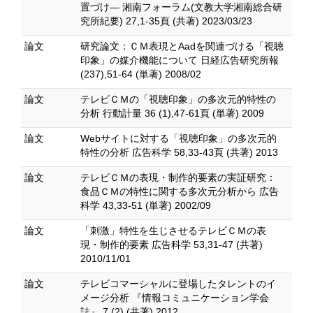
置づけ― 湘南フォーラム(文教大学湘南総合研
究所紀要) 27,1-35頁 (共著) 2023/03/23
論文
研究論文：ＣＭ表現とAadを関連づける「視聴
印象」の媒介機能について 日経広告研究所報
(237),51-64 (単著) 2008/02
論文
テレビＣＭの「視聴印象」の多次元的特性の
分析 行動計量 36 (1),47-61頁 (単著) 2009
論文
Webサイトに対する「視聴印象」の多次元的
特性の分析 広告科学 58,33-43頁 (共著) 2013
論文
テレビＣＭの表現・制作的要素の実証研究：
食品ＣＭの特性に関する多次元分析から 広告
科学 43,33-51 (単著) 2002/09
論文
「刺激」特性を生じさせるテレビＣＭの表
現・制作的要素 広告科学 53,31-47 (共著)
2010/11/01
論文
テレビコマーシャルに登場したタレントのイ
メージ分析 『情報コミュニケーション学会
誌』 7 (2) (共著) 2012