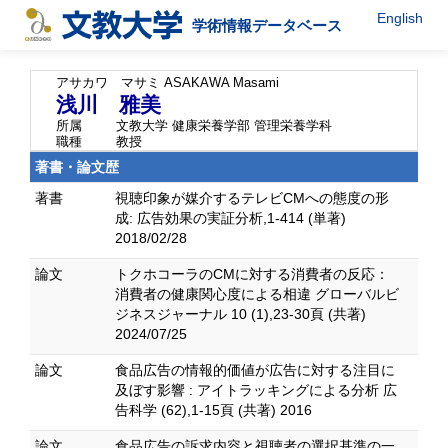
English
学術情報データベース
アサカワ マサミ
ASAKAWA Masami
浅川 雅美
所属
文教大学 健康栄養学部 管理栄養学科
職種
教授
著書・論文歴
著書
視聴印象が媒介するテレビCMへの態度の形
成: 広告効果の実証分析,1-414 (単著)
2018/02/28
論文
トクホコーラのCMに対する消費者の反応：
消費者の健康関心度による相違 グローバルビ
ジネスジャーナル 10 (1),23-30頁 (共著)
2024/07/25
論文
食品広告の情報的価値が広告に対する注目に
及ぼす影響 : アイトラッキングによる分析 広
告科学 (62),1-15頁 (共著) 2016
論文
食品広告の訴求内容と視聴者の選択基準の一