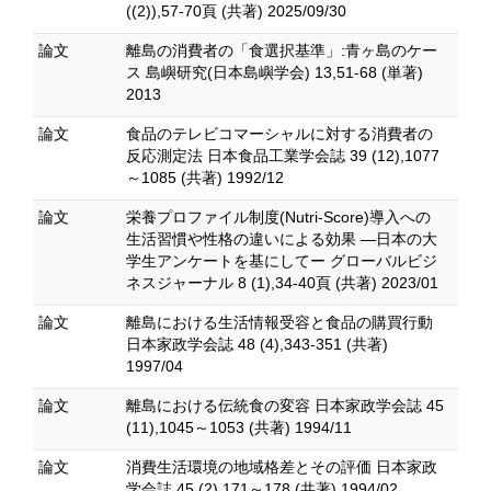
((2)),57-70頁 (共著) 2025/09/30
論文
離島の消費者の「食選択基準」:青ヶ島のケー
ス 島嶼研究(日本島嶼学会) 13,51-68 (単著)
2013
論文
食品のテレビコマーシャルに対する消費者の
反応測定法 日本食品工業学会誌 39 (12),1077
～1085 (共著) 1992/12
論文
栄養プロファイル制度(Nutri-Score)導入への
生活習慣や性格の違いによる効果 ―日本の大
学生アンケートを基にしてー グローバルビジ
ネスジャーナル 8 (1),34-40頁 (共著) 2023/01
論文
離島における生活情報受容と食品の購買行動
日本家政学会誌 48 (4),343-351 (共著)
1997/04
論文
離島における伝統食の変容 日本家政学会誌 45
(11),1045～1053 (共著) 1994/11
論文
消費生活環境の地域格差とその評価 日本家政
学会誌 45 (2),171～178 (共著) 1994/02