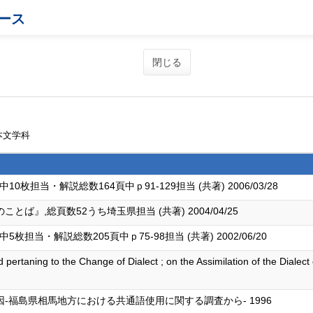
ース
閉じる
本文学科
枚担当・解説総数164頁中ｐ91-129担当 (共著) 2006/03/28
』,総頁数52うち埼玉県担当 (共著) 2004/04/25
担当・解説総数205頁中ｐ75-98担当 (共著) 2002/06/20
 pertaning to the Change of Dialect ; on the Assimilation of the Diale
-福島県相馬地方における共通語使用に関する調査から- 1996