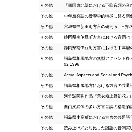
その他
「四国東北部における下降音調の音声学的比
その他
中年層発語の音響学的特徴に見る南伊豆町
その他
宮城県中新田町方言の研究 5、三拍名詞
その他
静岡県南伊豆町方言における音調バリエーシ
その他
静岡県南伊豆町方言における中年層の音調-
その他
福島県相馬地方の無型アクセント多人数
92 1996
その他
Actual Aspects and Social and Psych
その他
福島県相馬地方における方言の共通語化
その他
河竹黙阿弥作品『天衣粉上野初花』におけ
その他
自由変異体の多い方言音調の構造的記述-静
その他
福島県小高町における方言の共通語化に関
その他
読み上げ式と対比した談話の音調実現相と