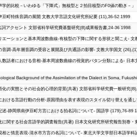
較－いわゆる「下降式」無核型と２拍目核型のF0値の動き－」 『音声研究』 10
特殊音調の展開 文教大学言語文化研究所紀要 (11),36-52 1999
アクセント 文部省科学研究費基盤研究(B)成果報告書,24-36 1998
ョンと基本周波数曲線-有核型の下降に関する形状と聞こえ- 文教大学文学部紀要 
高年層音調の受容と展開及び共通語の影響- 文教大学国文 (26),(1)-(1
話者における音相-基本周波数曲線の視覚的パタン分類による- 日本文化研
ological Background of the Assimilation of the Dialect in Soma, Fukus
の実態とその社会的心理的背景(共著) 文部省科学研究費一般研究(B)成
る言語行動の分析-原因理由を表す表現のスタイル切り替えを通して- 文芸研究
岡県南伊豆町方言における拍名詞について- 国語学 (179),76-89 1
する社会言語学的調査報告(共著) 日本文化研究所研究報告別巻・東北文化研究
情意表現-清水市方言の名詞について- 東北大学文学部日本語学科論集 (3)