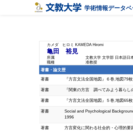
学術情報データベ
カメダ ヒロミ
KAMEDA Hiromi
亀田 裕見
所属
文教大学 文学部 日本語日
職種
准教授
著書・論文歴
著書
『方言文法全国地図』６巻,地図79枚中10
著書
『関東の方言 調べてみよう暮らしのことば
著書
『方言文法全国地図』５巻,地図65枚中5枚
著書
Social and Psychological Background
1996
著書
方言変化に関わる社会的・心理的要因