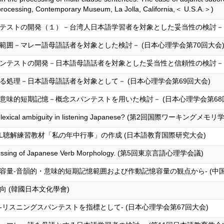
rocessing, Contemporary Museum, La Jolla, California,＜ U.S.A.＞)
テストの開発（１）－台湾人日本語学習者を対象とした妥当性の検討－ (
範囲－マレー語母語話者を対象とした検討－ (日本心理学会第70回大会
ンテストの開発－日本語母語話者を対象とした妥当性と信頼性の検討－ (
処理－日本語母語話者を対象として－ (日本心理学会第69回大会)
意味的短期記憶－概念スパンテストを用いた検討－ (日本心理学会第68
on of lexical ambiguity in listening Japanese? (第2回国際ワーキングメモリ
L聴解練習教材「私の年中行事」の作成 (日本語教育国際研究大会)
 processing of Japanese Verb Morphology. (第5回東京言語心理学会議)
量‐音韻的・意味的短期記憶範囲および作動記憶容量の観点から‐ (中国
 (韓國日本文化學會)
リスニングスパンテストを指標として‐ (日本心理学会第67回大会)