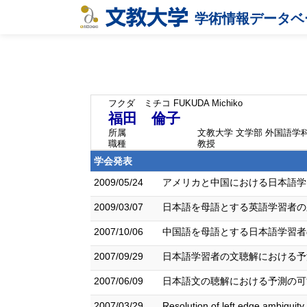
学術情報データベ
フクダ ミチコ
FUKUDA Michiko
福田 倫子
所属
文教大学 文学部 外国語学
職種
教授
学会発表
2009/05/24
アメリカと中国における日本語学習
2009/03/07
日本語を母語とする英語学習者の
2007/10/06
中国語を母語とする日本語学習者の
2007/09/29
日本語学習者の文聴解における予測
2007/06/09
日本語文の聴解における予測の可能
2007/03/29
Resolution of left edge ambiguit