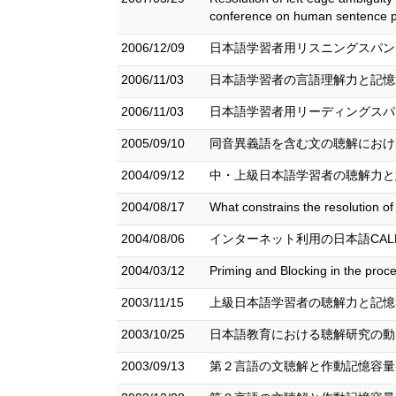
conference on human sentence p
2006/12/09
日本語学習者用リスニングスパン
2006/11/03
日本語学習者の言語理解力と記憶
2006/11/03
日本語学習者用リーディングスパ
2005/09/10
同音異義語を含む文の聴解における
2004/09/12
中・上級日本語学習者の聴解力と
2004/08/17
What constrains the resoluti
2004/08/06
インターネット利用の日本語CAL
2004/03/12
Priming and Blocking in the
2003/11/15
上級日本語学習者の聴解力と記憶容
2003/10/25
日本語教育における聴解研究の動向
2003/09/13
第２言語の文聴解と作動記憶容量‐