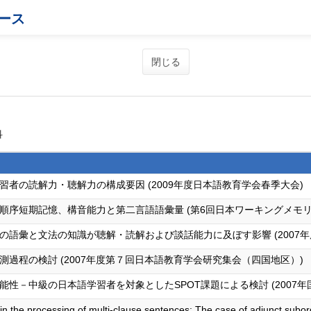
ース
閉じる
科
者の読解力・聴解力の構成要因 (2009年度日本語教育学会春季大会)
順序短期記憶、構音能力と第二言語語彙量 (第6回日本ワーキングメモリ
語彙と文法の知識が聴解・読解および談話能力に及ぼす影響 (2007年
過程の検討 (2007年度第７回日本語教育学会研究集会（四国地区）)
性－中級の日本語学習者を対象としたSPOT課題による検討 (2007
y in the processing of multi-clause sentences: The case of adjunct sub