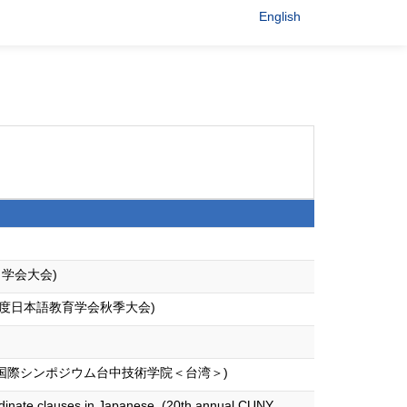
English
学会大会)
度日本語教育学会秋季大会)
年国際シンポジウム台中技術学院＜台湾＞)
ordinate clauses in Japanese. (20th annual CUNY