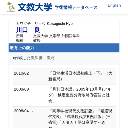
English
学術情報データベース
カワグチ リョウ
Kawaguchi Ryo
川口 良
所属
文教大学 文学部 外国語学科
職種
教授
教育上の能力
●作成した教科書、教材
2010/02
『日常生活日本語初級上・下』（大
新書局）
2009/09
『月刊日本語』2009年10月号(アル
ク)「検定重要分野攻略⑧言語と社
会」
2008/04 ～
『高等学校現代文改訂版』『精選現
代文B』『精選現代文B改訂版』(三
省堂)「カタカナ語は享受すべき