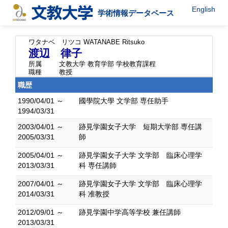
English
学術情報データベース
ワタナベ リツコ
WATANABE Ritsuko
渡辺 律子
所属
文教大学 教育学部 学校教育課程
職種
教授
職歴
1990/04/01 ～
國學院大學 文学部 専任助手
1994/03/31
2003/04/01 ～
跡見学園女子大学 短期大学部 専任講
2005/03/31
師
2005/04/01 ～
跡見学園女子大学 文学部 臨床心理学
2013/03/31
科 専任講師
2007/04/01 ～
跡見学園女子大学 文学部 臨床心理学
2014/03/31
科 准教授
2012/09/01 ～
跡見学園中学高等学校 兼任講師
2013/03/31