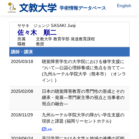
English
学術情報データベース
ササキ ジュンジ
SASAKI Junji
佐々木 順二
所属
文教大学 教育学部 発達教育課程
職種
教授
講師・講演
2025/03/18
聴覚障害学生の大学院における修学支援に
ついて―公認心理師養成に焦点を当てて―
(九州ルーテル学院大学（熊本市）（オンラ
イン）)
2025/02/08
日本の聴覚障害教育の専門性の形成とその
継承・発展―専門家主導の視点と当事者の
視点の融合―
2018/11/29
九州ルーテル学院大学の障がい学生支援の
現状と課題 (福岡リーセントホテル)
2018/06/24
手話学習における大学と地域の連携の可能