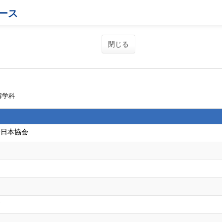
ース
閉じる
解学科
会日本協会
会