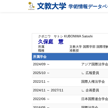
学術情報データベ
クボニワ サトシ
KUBONIWA Satoshi
久保庭 慧
所属
文教大学 国際学部 国際理
職種
准教授
所属学会
2024/09 ～
アジア国際法学
2025/10 ～
∟ 広報委員
2022/11 ～
国際人権法学会
2024/11 ～ 2027/11
∟ 企画委員
2022/06 ～
日本国際連合学
2016/05 ～
国際法学会