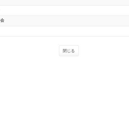
会
学会
閉じる