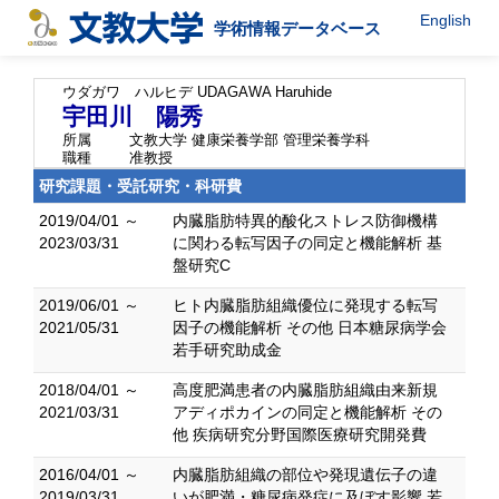
English
学術情報データベース
ウダガワ ハルヒデ
UDAGAWA Haruhide
宇田川 陽秀
所属
文教大学 健康栄養学部 管理栄養学科
職種
准教授
研究課題・受託研究・科研費
2019/04/01 ～
内臓脂肪特異的酸化ストレス防御機構
2023/03/31
に関わる転写因子の同定と機能解析 基
盤研究C
2019/06/01 ～
ヒト内臓脂肪組織優位に発現する転写
2021/05/31
因子の機能解析 その他 日本糖尿病学会
若手研究助成金
2018/04/01 ～
高度肥満患者の内臓脂肪組織由来新規
2021/03/31
アディポカインの同定と機能解析 その
他 疾病研究分野国際医療研究開発費
2016/04/01 ～
内臓脂肪組織の部位や発現遺伝子の違
2019/03/31
いが肥満・糖尿病発症に及ぼす影響 若