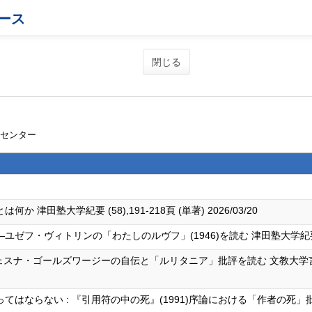
ース
閉じる
育センター
田塾大学紀要 (58),191-218頁 (単著) 2026/03/20
ヴィトリンの「わたしのルヴフ」(1946)を読む 津田塾大学紀要 (57),22
ェスナ・ゴールズワージーの自伝と「ルリタニア」批評を読む 文教大学言語文化
てはならない : 『引用符の中の死』(1991)序論における「作者の死