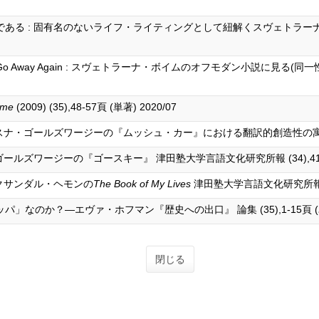
ある : 固有名のないライフ・ライティングとして紐解くスヴェトラー
sit, Then Go Away Again : スヴェトラーナ・ボイムのオフモダン小
ime
(2009) (35),48-57頁 (単著) 2020/07
・ゴールズワージーの『ムッシュ・カー』における翻訳的創造性の寓意 津田塾大学紀
ルズワージーの『ゴースキー』 津田塾大学言語文化研究所報 (34),41-55頁
レクサンダル・ヘモンの
The Book of My Lives
津田塾大学言語文化研究所報 (33)
のか？―エヴァ・ホフマン『歴史への出口』 論集 (35),1-15頁 (単著)
閉じる