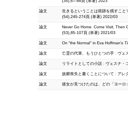
(35),67-88頁 (単著) 2023
論文
生きるということは痕跡を残すことで
(54),245-274頁 (単著) 2022/03
論文
Never Go Home. Come Vi
(53),85-107頁 (単著) 2021/03
論文
On "the Normal" in Eva Hoffman's
T
論文
亡霊の代筆、もうひとつの手 : ヴェスナ
論文
リライトとしての小説 : ヴェスナ・ゴー
論文
故郷喪失と書くことについて : ア
論文
彼女が見つけたのは、どの「ヨーロッパ」な