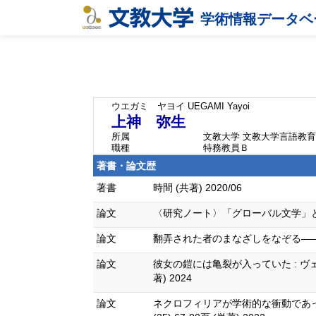
学術情報データベ
ウエガミ ヤヨイ
UEGAMI Yayoi
上神 弥生
所属
文教大学 文教大学言語教
職種
特務教員Ｂ
著書・論文歴
著書
時間 (共著) 2020/06
論文
〈研究ノート〉「グローバル文学」とは何か 津
論文
翻弄された者のまなざしをなぞる——ユゼフ・
論文
彼女の鎧には亀裂が入っていた : ヴ
著) 2024
論文
ネクロフィリアが学術的な衝動であっ